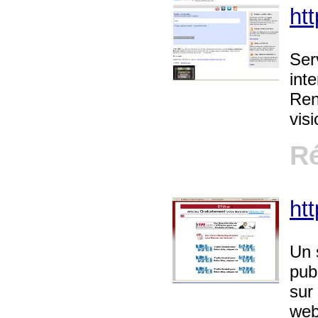
ht
Ser
int
Ren
vis
Ré
htt
Un 
pub
sur
web