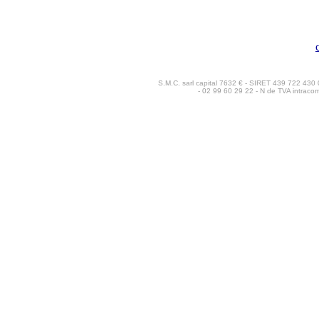
S.M.C. sarl capital 7632 € - SIRET 439 722 43
- 02 99 60 29 22 - N de TVA intrac