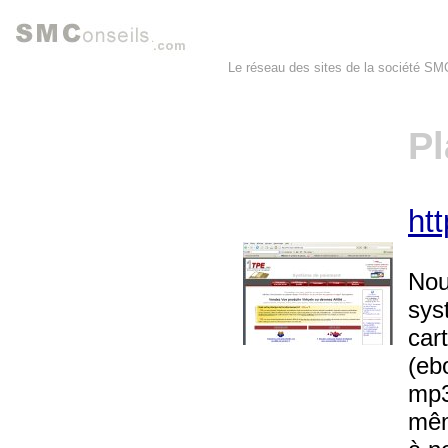
Le réseau des sites de la société S
Pl
ht
Nou
sys
car
(eb
mp3
mêm