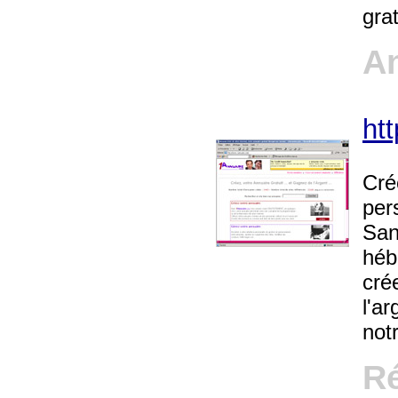
grat
An
ht
Cré
per
San
héb
cré
l'a
notr
Ré