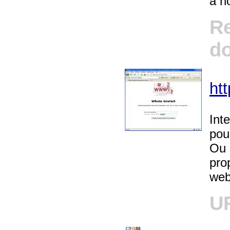
à no
R
d
ht
Int
pou
Ou 
prop
web 
U