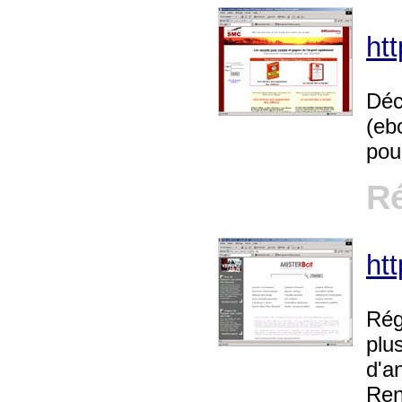
ht
Déc
(eb
pour
Ré
ht
Régi
plus
d'a
Rent